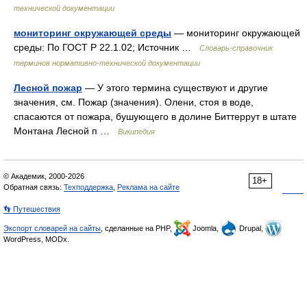
технической документации
мониторинг окружающей среды
— мониторинг окружающей
среды: По ГОСТ Р 22.1.02; Источник …
Словарь-справочник
терминов нормативно-технической документации
Лесной пожар
— У этого термина существуют и другие
значения, см. Пожар (значения). Олени, стоя в воде,
спасаются от пожара, бушующего в долине Биттеррут в штате
Монтана Лесной п …
Википедия
© Академик, 2000-2026
18+
Обратная связь:
Техподдержка
,
Реклама на сайте
👣 Путешествия
Экспорт словарей на сайты
, сделанные на PHP,
Joomla,
Drupal,
WordPress, MODx.